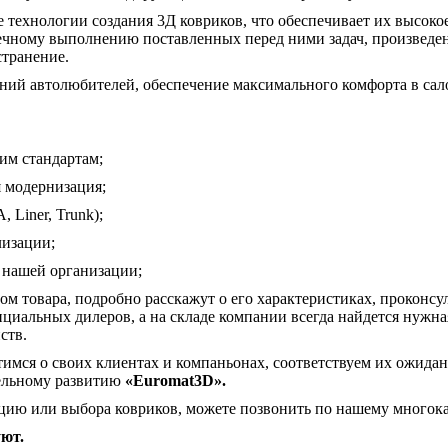
технологии создания 3Д ковриков, что обеспечивает их высокое 
ечному выполнению поставленных перед ними задач, произведен
транение.
ний автолюбителей, обеспечение максимального комфорта в сал
им стандартам;
я модернизация;
 Liner, Trunk);
лизации;
 нашей организации;
м товара, подробно расскажут о его характеристиках, проконс
циальных дилеров, а на складе компании всегда найдется нужна
ств.
отимся о своих клиентах и компаньонах, соответствуем их ожида
тельному развитию
«Euromat3D».
цию или выбора ковриков, можете позвонить по нашему многок
ют.