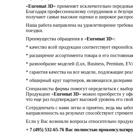
«
Euromat 3D
» применяет исключительно передовые 
Благодаря профессионализму сотрудников и безупр
получают самые высокие оценки и широкое распрос
Наша работа направлена на удовлетворение требова
поездки.
Преимущества обращения в «
Euromat 3D
»:
* качество всей продукции соответствует европейск
* расширение ассортимента товара и его постоянна
* разнообразие моделей (Lux, Business, Premium, EVA,
* гарантия качества на все модели, подлежащие реа
* обширный круг партнеров, являющихся дилерами
Специалисты фирмы помогут определиться с выборо
Продукцию «
Euromat 3D
» можно приобрести у офи
что еще раз подтверждает высокий уровень его свой
Сотрудничать с нами легко и приятно, ведь мы заб
направленность на результат способствуют стреми
Если у Вас возникли вопросы относительно продук
+ 7 (495) 532-65-76
Вас полностью проконсультиру