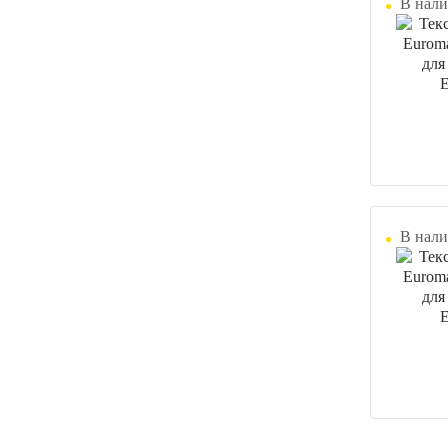
В нали
В нали