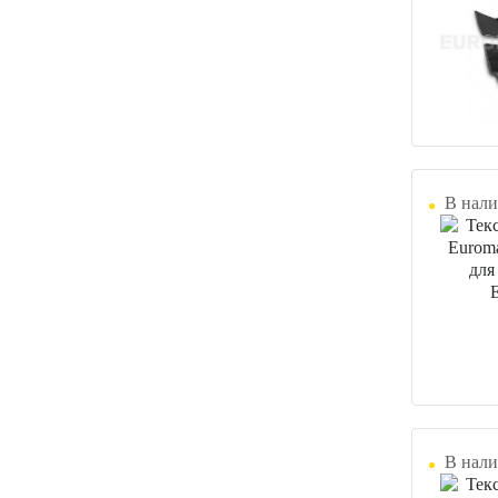
В нали
В нали