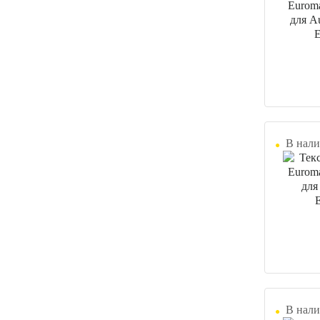
В нали
В нали