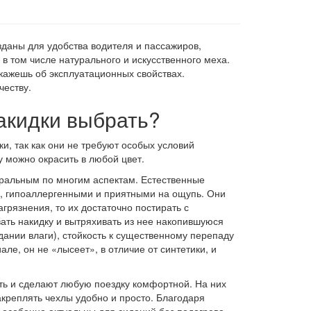
даны для удобства водителя и пассажиров,
в том числе натурального и искусственного меха.
кажешь об эксплуатационных свойствах.
честву.
акидки выбрать?
и, так как они не требуют особых условий
у можно окрасить в любой цвет.
туральным по многим аспектам. Естественные
и, гипоаллергенными и приятными на ощупь. Они
грязнения, то их достаточно постирать с
вать накидку и вытряхивать из нее накопившуюся
ании влаги), стойкость к существенному перепаду
е, он не «лысеет», в отличие от синтетики, и
сть и сделают любую поездку комфортной. На них
креплять чехлы удобно и просто. Благодаря
 особенно актуальны для сидений без подогрева.