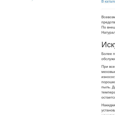
В катал
Всевозм
предотв
По внеш
Натурал
Иск
Более п
обслужи
При все
меховые
износос
порошко
пыль. Д
темпера
остаетс
Накидки
установ
накидка