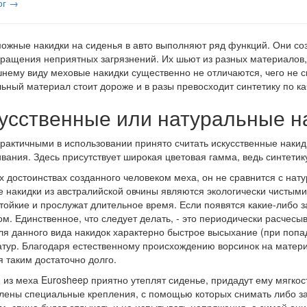
ог →
ожные накидки на сиденья в авто выполняют ряд функций. Они соз
ращения неприятных загрязнений. Их шьют из разных материалов, 
нему виду меховые накидки существенно не отличаются, чего не с
ьный материал стоит дороже и в разы превосходит синтетику по ка
усственные или натуральные н
рактичными в использовании принято считать искусственные накидк
вания. Здесь присутствует широкая цветовая гамма, ведь синтетик
х достоинствах созданного человеком меха, он не сравнится с на
 накидки из австралийской овчины являются экологически чистым
тойкие и прослужат длительное время. Если появятся какие-либо за
м. Единственное, что следует делать, - это периодически расчесы
ля данного вида накидок характерно быстрое высыхание (при попад
тур. Благодаря естественному происхождению ворсинок на материал
я таким достаточно долго.
 из меха Eurosheep приятно утеплят сиденье, придадут ему мягко
лены специальные крепления, с помощью которых снимать либо за
м, спина будет отдыхать и не испытывать напряжения, а зимой они