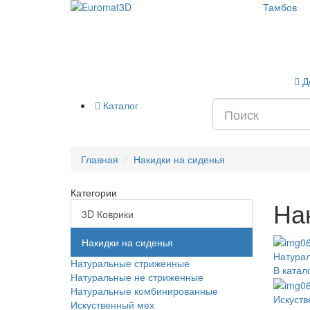
Тамбов
Д
Каталог
Главная
Накидки на сиденья
Категории
На
3D Коврики
Накидки на сиденья
Натура
Натуральные стриженные
В катал
Натуральные не стриженные
Натуральные комбинированные
Искуств
Искуственный мех